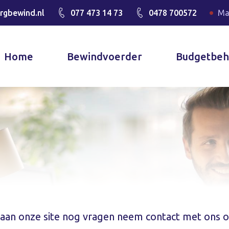
rgbewind.nl
077 473 14 73
0478 700572
Ma
Home
Bewindvoerder
Budgetbeh
 aan onze site nog vragen neem contact met ons op