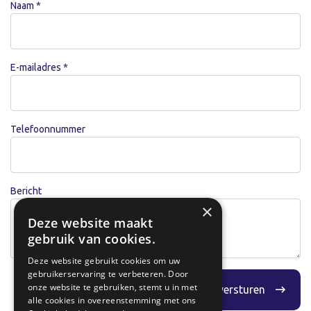
Naam *
E-mailadres *
Telefoonnummer
Bericht
×
Deze website maakt
gebruik van cookies.
Deze website gebruikt cookies om uw
gebruikerservaring te verbeteren. Door
Bedrijfsnaam
onze website te gebruiken, stemt u in met
Bericht versturen
alle cookies in overeenstemming met ons